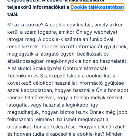
teljeskörű információkat a
Cookie tájékoztatóban
talál.
Mi az a cookie? A cookie egy kis fájl, amely akkor
kerül a számítógépre, amikor Ön egy webhelyet
látogat meg. A cookie-k számtalan funkcióval
rendelkeznek. Többek között információt gyűjtenek,
megjegyzik a látogató egyéni beállításait és
általánosságban megkönnyítik a honlap használatát.
A Miskolci Szakképzési Centrum Mezőcsáti
Technikum és Szakképző Iskola a cookie-kat a
következő célokból használja: információ gyűjtése
azzal kapcsolatban, hogyan használja Ön a honlapot
-annak felmérésével, hogy a honlap melyik részeit
látogatja, vagy használja leginkább, így
megtudhatjuk, hogyan biztosítsunk Önnek még jobb
felhasználói élményt, ha ismét meglátogatja
oldalunkat, honlap fejlesztése. Hogyan ellenőrizheti
és hogyan tudja kikapcsolni a cookie-kat? Minden