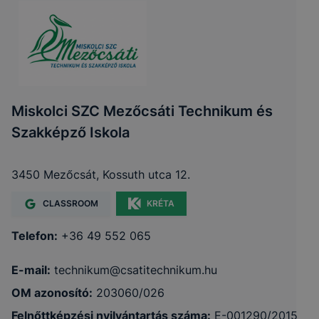
Miskolci SZC Mezőcsáti Technikum és
Szakképző Iskola
3450 Mezőcsát, Kossuth utca 12.
CLASSROOM
KRÉTA
Telefon:
+36 49 552 065
E-mail:
technikum@csatitechnikum.hu
OM azonosító:
203060/026
Felnőttképzési nyilvántartás száma:
E-001290/2015