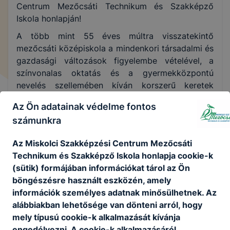
Centrum Mezőcsáti Technikum és Szakképző
Iskola honlapján!
A több mint 55 éves múltra visszatekintő
mezőcsáti középiskola a mindenkori társadalmi és
gazdasági változások figyelembe vételével, a
színvonalas oktatás és a gyermekközpontú
nevelés szellemében kíván korszerű keretek
között nevelni és oktatni. Városunk, illetve
Az Ön adatainak védelme fontos
szűkebb és tágabb régiónk diákjainak és
számunkra
szüleiknek változó igényeihez rugalmasan
alkalmazkodva, iskolánkban a technikumi oktatás
Az Miskolci Szakképzési Centrum Mezőcsáti
mellett több szakma elsajátítására is lehetőség
Technikum és Szakképző Iskola honlapja cookie-k
van. Pedagógusaink szaktudása, elhivatottsága,
(sütik) formájában információkat tárol az Ön
eredménymotiváltsága, az iskoláért tenni akarása
böngészésre használt eszközén, amely
példaértékű.
információk személyes adatnak minősülhetnek. Az
Szeretettel várunk minden intézményünk iránt
alábbiakban lehetősége van dönteni arról, hogy
érdeklődőt, kellemes böngészést kívánunk
mely típusú cookie-k alkalmazását kívánja
weboldalunkon!
engedélyezni. A cookie-k alkalmazásáról