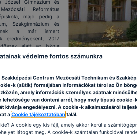
s József Gimnázium és
Mezőcsáti Református
piskola, majd pedig a
ium, Szakgimnázium és
nyének a már ismert
ek eredményeként, 2017
időszak alatt az iskola
ülményekhez, társadalmi
atainak védelme fontos számunkra
et és az iskola minden
nntartóval együttműködve
előírásoknak megfelelő
i Szakképzési Centrum Mezőcsáti Technikum és Szakképz
zni.
ookie-k (sütik) formájában információkat tárol az Ön bön
szközén, amely információk személyes adatnak minősülhe
 középiskolájaként biztosította a Mezőcsát város és von
n lehetősége van dönteni arról, hogy mely típusú cookie-
temi tanulmányokra való felkészítését. Ugyanakkor minde
t kívánja engedélyezni. A cookie-k alkalmazásáról teljes
halmozottan hátrányos helyzetű fiatalok nevelését és oktatá
kat a
Cookie tájékoztatóban
talál.
ett 6 féle szakma közül választhatnak, ha szakmunkás biz
kie? A cookie egy kis fájl, amely akkor kerül a számítógép
 diák végezte és végzi továbbra is feladatát, kitartássa
helyet látogat meg. A cookie-k számtalan funkcióval rend
tézmény eddig elért eredményeit, hagyományait és kapcso