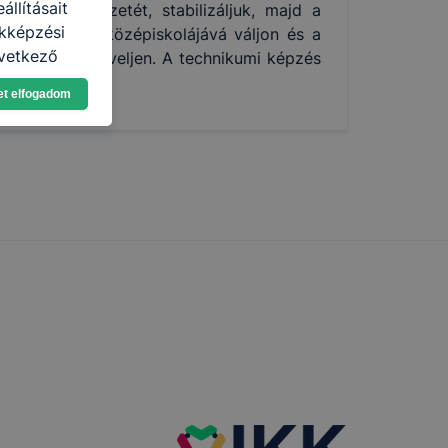
llításait
pzési szerkezetét, stabilizáljuk, majd a
akképzési
ség elismert középiskolájává váljon és a
övetkező
kembereket neveljen. A technikumi képzés
asználja Ön
et elfogadom
a, vagy
g jobb
tése.
en modern
több
 de ezek
k célja
 lehetővé
kcióinak
ödni