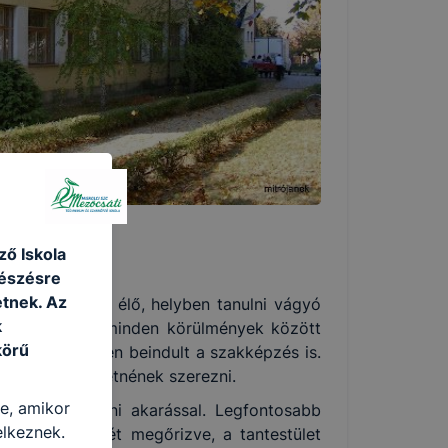
ő Iskola
gészésre
tnek. Az
záskörzetében élő, helyben tanulni vágyó
k
n időszakban, minden körülmények között
körű
sát is. 2017-ben beindult a szakképzés is.
onyítványt szeretnének szerezni.
re, amikor
l és bizonyítani akarással. Legfontosabb
elkeznek.
lati rendszerét megőrizve, a tantestület