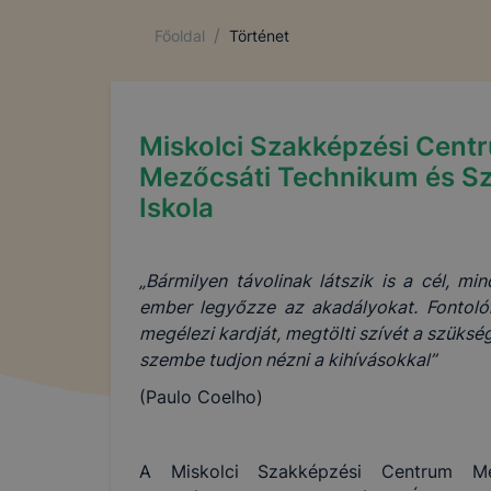
/
Főoldal
Történet
Miskolci Szakképzési Cent
Mezőcsáti Technikum és S
Iskola
„Bármilyen távolinak látszik is a cél, m
ember legyőzze az akadályokat. Fontolór
megélezi kardját, megtölti szívét a szüksé
szembe tudjon nézni a kihívásokkal”
(Paulo Coelho)
A Miskolci Szakképzési Centrum Me