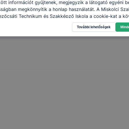
tt információt gyűjtenek, megjegyzik a látogató egyéni beá
lgozójával szorosan együttműködve bővítsük iskolánk ké
sságban megkönnyítik a honlap használatát. A Miskolci Sz
eiratkozó tanulók létszámát. Célunk, hogy iskolánk a tér
zőcsáti Technikum és Szakképző Iskola a cookie-kat a k
ban megfelelő, korszerű szakképzettséggel rendelkező sza
sználja: információ gyűjtése azzal kapcsolatban, hogyan h
 az itt végzetteknek a továbbtanuláshoz.
További lehetőségek
Mind
-annak felmérésével, hogy a honlap melyik részeit látogatj
eginkább, így megtudhatjuk, hogyan biztosítsunk Önnek mé
i élményt, ha ismét meglátogatja oldalunkat, honlap fejlesz
nőrizheti és hogyan tudja kikapcsolni a cookie-kat? Mind
gedélyezi a cookie-k beállításának a változtatását. A leg
lapértelmezettként automatikusan elfogadja a cookie-kat,
egváltoztathatók. Felhívjuk figyelmét, hogy mivel a cookie-
használhatóságának és folyamatainak megkönnyítése vagy
ookie-k alkalmazásának megakadályozása vagy törlése által
t, hogy felhasználóink nem lesznek képesek honlapunk fun
 használatára, vagy a honlap a tervezettől eltérően fog műk
ben.