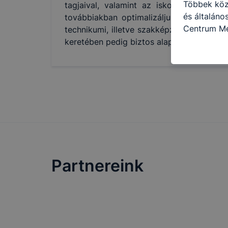
Többek közö
tagjaival, valamint az iskola minden do
és általáno
továbbiakban optimalizáljuk a hozzánk b
Centrum Me
technikumi, illetve szakképző osztályok
célokból ha
keretében pedig biztos alapokat nyújtson
a honlapot 
használja l
felhasználó
Hogyan elle
böngésző en
böngésző a
általában m
honlapunk 
tétele, a c
Partnereink
előfordulha
teljes körű
böngészőjé