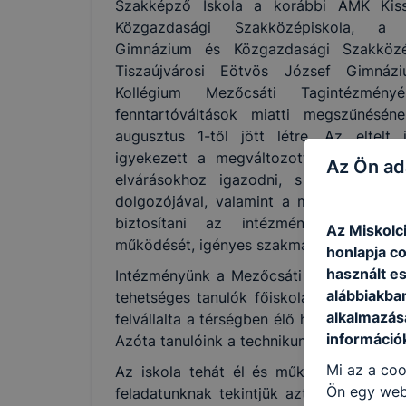
Szakképző Iskola a korábbi ÁMK Kis
Közgazdasági Szakközépiskola, a 
Gimnázium és Közgazdasági Szakközé
Tiszaújvárosi Eötvös József Gimnáz
Kollégium Mezőcsáti Tagintézmé
fenntartóváltások miatti megszűnésén
augusztus 1-től jött létre. Az eltelt 
igyekezett a megváltozott oktatási kör
Az Ön ad
elvárásokhoz igazodni, s a tantestül
dolgozójával, valamint a mindenkori fe
biztosítani az intézmény törvényi 
Az Miskolc
működését, igényes szakmai munkát vége
honlapja c
használt e
Intézményünk a Mezőcsáti Járás egyetlen
alábbiakba
tehetséges tanulók főiskolai vagy egye
alkalmazásá
felvállalta a térségben élő hátrányos és 
információ
Azóta tanulóink a technikumi képzés mell
Mi az a coo
Az iskola tehát él és működik, tanár és
Ön egy web
feladatunknak tekintjük azt, hogy az in