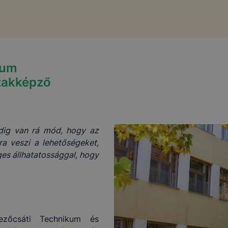
rum
zakképző
indig van rá mód, hogy az
a veszi a lehetőségeket,
ges állhatatossággal, hogy
zőcsáti Technikum és