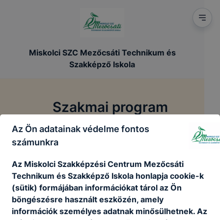
Miskolci SZC Mezőcsáti Technikum és
Szakképző Iskola
Szakmai program
Az Ön adatainak védelme fontos
/
/
Főoldal
Szakmai dokumentumok
Szakmai program
számunkra
Az Miskolci Szakképzési Centrum Mezőcsáti
Szakmai Program
Technikum és Szakképző Iskola honlapja cookie-k
(sütik) formájában információkat tárol az Ön
SZAKMAI PROGRAM 2022. 08. 31.pdf
böngészésre használt eszközén, amely
Letöltés
információk személyes adatnak minősülhetnek. Az