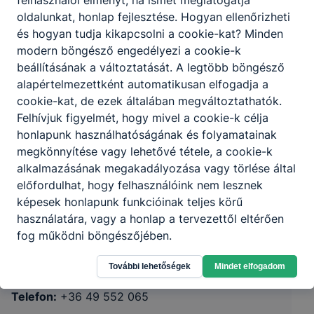
oldalunkat, honlap fejlesztése. Hogyan ellenőrizheti
és hogyan tudja kikapcsolni a cookie-kat? Minden
modern böngésző engedélyezi a cookie-k
beállításának a változtatását. A legtöbb böngésző
alapértelmezettként automatikusan elfogadja a
cookie-kat, de ezek általában megváltoztathatók.
Felhívjuk figyelmét, hogy mivel a cookie-k célja
honlapunk használhatóságának és folyamatainak
megkönnyítése vagy lehetővé tétele, a cookie-k
alkalmazásának megakadályozása vagy törlése által
Miskolci SZC Mezőcsáti Technikum és
előfordulhat, hogy felhasználóink nem lesznek
Szakképző Iskola
képesek honlapunk funkcióinak teljes körű
használatára, vagy a honlap a tervezettől eltérően
fog működni böngészőjében.
3450 Mezőcsát, Kossuth utca 12.
CLASSROOM
KRÉTA
További lehetőségek
Mindet elfogadom
Telefon:
+36 49 552 065