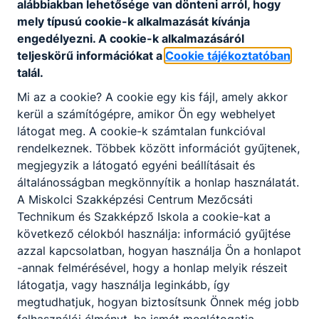
alábbiakban lehetősége van dönteni arról, hogy
mely típusú cookie-k alkalmazását kívánja
engedélyezni. A cookie-k alkalmazásáról
teljeskörű információkat a
Cookie tájékoztatóban
talál.
Mi az a cookie? A cookie egy kis fájl, amely akkor
Partnereink
kerül a számítógépre, amikor Ön egy webhelyet
látogat meg. A cookie-k számtalan funkcióval
rendelkeznek. Többek között információt gyűjtenek,
megjegyzik a látogató egyéni beállításait és
általánosságban megkönnyítik a honlap használatát.
A Miskolci Szakképzési Centrum Mezőcsáti
Technikum és Szakképző Iskola a cookie-kat a
következő célokból használja: információ gyűjtése
azzal kapcsolatban, hogyan használja Ön a honlapot
-annak felmérésével, hogy a honlap melyik részeit
látogatja, vagy használja leginkább, így
megtudhatjuk, hogyan biztosítsunk Önnek még jobb
felhasználói élményt, ha ismét meglátogatja