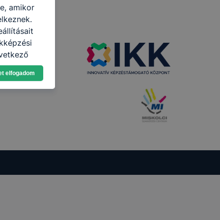
re, amikor
elkeznek.
llításait
akképzési
övetkező
asználja Ön
et elfogadom
a, vagy
g jobb
tése.
en modern
több
 de ezek
k célja
 lehetővé
kcióinak
ödni