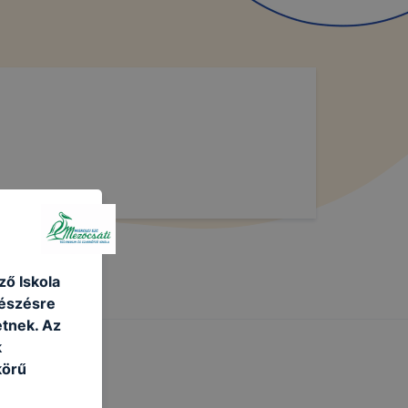
ő Iskola
gészésre
tnek. Az
k
körű