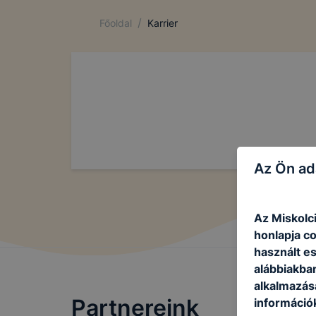
/
Főoldal
Karrier
Az Ön ad
Az Miskolc
honlapja c
használt e
alábbiakba
alkalmazásá
Partnereink
információ