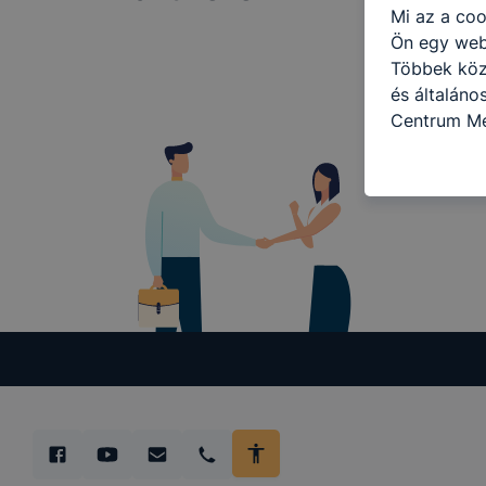
Mi az a coo
Ön egy web
Többek közö
és általáno
Centrum Me
célokból ha
a honlapot 
használja l
felhasználó
Hogyan elle
böngésző en
böngésző a
általában m
honlapunk 
tétele, a c
előfordulha
teljes körű
böngészőjé