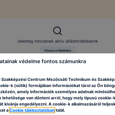
Jelenleg nincsenek aktív álláshirdetéseink
Vissza a főoldalra
atainak védelme fontos számunkra
i Szakképzési Centrum Mezőcsáti Technikum és Szakképz
ookie-k (sütik) formájában információkat tárol az Ön bön
szközén, amely információk személyes adatnak minősülhe
n lehetősége van dönteni arról, hogy mely típusú cookie-
t kívánja engedélyezni. A cookie-k alkalmazásáról teljes
kat a
Cookie tájékoztatóban
talál.