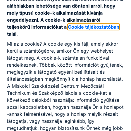
alábbiakban lehetősége van dönteni arról, hogy
Letöltés
mely típusú cookie-k alkalmazását kívánja
engedélyezni. A cookie-k alkalmazásáról
teljeskörű információkat a
Cookie tájékoztatóban
talál.
Mi az a cookie? A cookie egy kis fájl, amely akkor
kerül a számítógépre, amikor Ön egy webhelyet
Partnereink
látogat meg. A cookie-k számtalan funkcióval
rendelkeznek. Többek között információt gyűjtenek,
megjegyzik a látogató egyéni beállításait és
általánosságban megkönnyítik a honlap használatát.
A Miskolci Szakképzési Centrum Mezőcsáti
Technikum és Szakképző Iskola a cookie-kat a
következő célokból használja: információ gyűjtése
azzal kapcsolatban, hogyan használja Ön a honlapot
-annak felmérésével, hogy a honlap melyik részeit
látogatja, vagy használja leginkább, így
megtudhatjuk, hogyan biztosítsunk Önnek még jobb