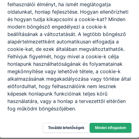
felhasználói élményt, ha ismét meglátogatja
oldalunkat, honlap fejlesztése. Hogyan ellenőrizheti
és hogyan tudja kikapcsolni a cookie-kat? Minden
modern böngésző engedélyezi a cookie-k
beállításának a változtatását. A legtöbb böngésző
alapértelmezettként automatikusan elfogadja a
cookie-kat, de ezek általában megváltoztathatók.
Felhívjuk figyelmét, hogy mivel a cookie-k célja
honlapunk használhatóságának és folyamatainak
megkönnyítése vagy lehetővé tétele, a cookie-k
alkalmazásának megakadályozása vagy törlése által
előfordulhat, hogy felhasználóink nem lesznek
Miskolci SZC Mezőcsáti Technikum és
képesek honlapunk funkcióinak teljes körű
Szakképző Iskola
használatára, vagy a honlap a tervezettől eltérően
fog működni böngészőjében.
3450 Mezőcsát, Kossuth utca 12.
További lehetőségek
Mindet elfogadom
CLASSROOM
KRÉTA