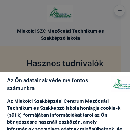
Miskolci SZC Mezőcsáti Technikum és
Szakképző Iskola
Hasznos tudnivalók
Az Ön adatainak védelme fontos
/
/
Főoldal
Tanulóinknak
Hasznos tudnivalók
számunkra
Az Miskolci Szakképzési Centrum Mezőcsáti
Kérelem bizonyítvány-másodlat kiállításához
Technikum és Szakképző Iskola honlapja cookie-k
(sütik) formájában információkat tárol az Ön
böngészésre használt eszközén, amely
Kérelem bizonyítvány-másodlat
kiállításához.pdf
információk személyes adatnak minősülhetnek. Az